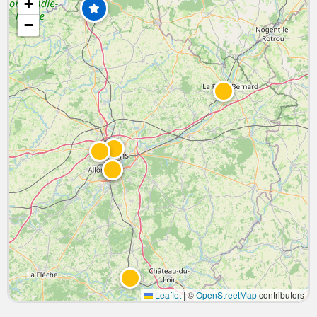
+
−
Leaflet
|
©
OpenStreetMap
contributors