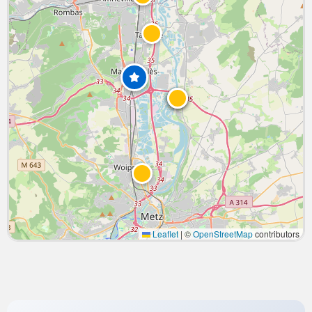
Leaflet
|
©
OpenStreetMap
contributors