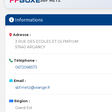
SBF METZ
Informations
Adresse :
3 RUE DES ECOLES ET OLYMPIUM
57640 ARGANCY
Téléphone :
0672068573
Email :
sbf.metz@orange.fr
Région :
Grand Est