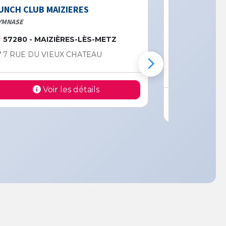
UNCH CLUB MAIZIERES
LE RING TAL
YMNASE
SALLE GABRIEL 
57280 - MAIZIÈRES-LÈS-METZ
57525 - T
7 RUE DU VIEUX CHATEAU
1 RUE MAU
ringtalange
Voir les détails
V