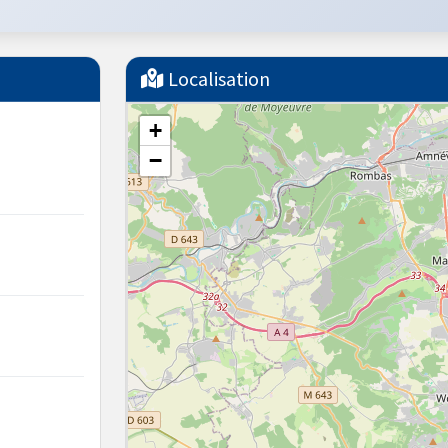
Localisation
+
−