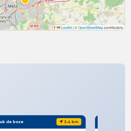
Leaflet
|
©
OpenStreetMap
contributors
3.4 km
lub de boxe
Club de boxe