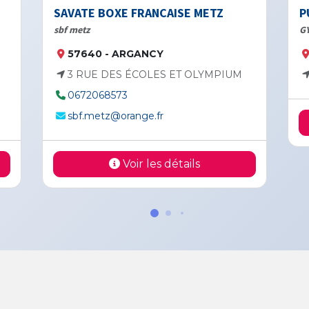
SAVATE BOXE FRANCAISE METZ
P
sbf metz
G
57640 - ARGANCY
3 RUE DES ÉCOLES ET OLYMPIUM
0672068573
sbf.metz@orange.fr
Voir les détails