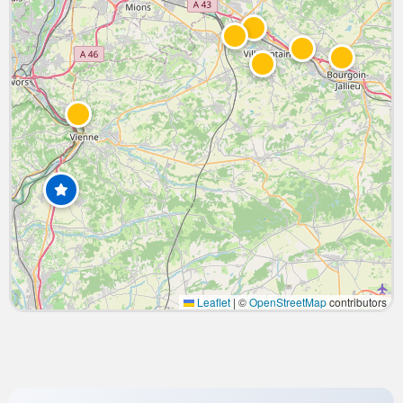
Leaflet
|
©
OpenStreetMap
contributors