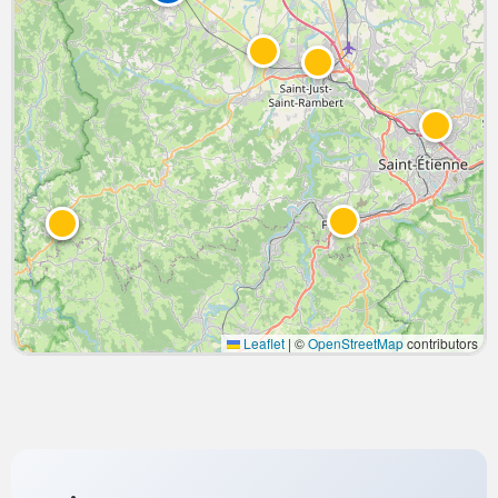
Leaflet
|
©
OpenStreetMap
contributors