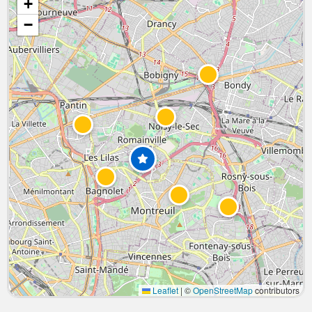
+
−
Leaflet
|
©
OpenStreetMap
contributors